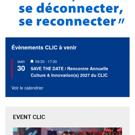
Évènements CLIC à venir
Mis
09:30
-
17:30
MAR
30
en
SAVE THE DATE / Rencontre Annuelle
avant
Culture & Innovation(s) 2027 du CLIC
Voir le calendrier
EVENT CLIC