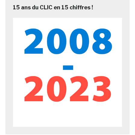
15 ans du CLIC en 15 chiffres !