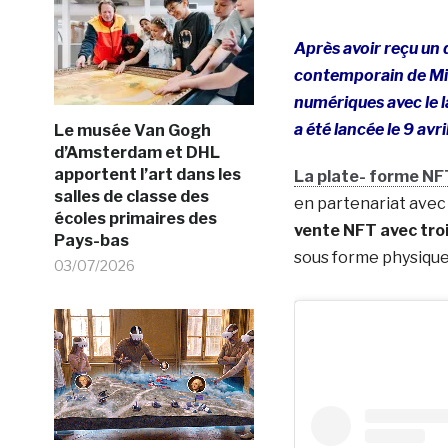
Après avoir reçu un 
contemporain de Mia
numériques avec le 
a été lancée le 9 avr
Le musée Van Gogh
d’Amsterdam et DHL
apportent l’art dans les
La plate- forme NF
salles de classe des
en partenariat ave
écoles primaires des
vente NFT avec troi
Pays-bas
sous forme physique
03/07/2026