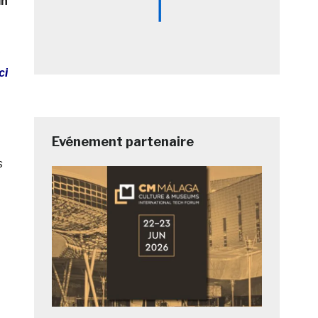
in
ci
Evénement partenaire
s