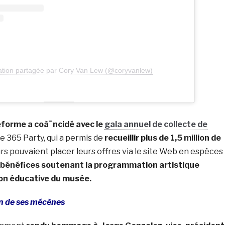
ation partagée par Cory Van Lew (@coryvanlew)
teforme a coà¯ncidé avec le
gala annuel de collecte de
he 365 Party, qui a permis de
recueillir plus de 1,5 million de
rs pouvaient placer leurs offres via le site Web en espèces
 bénéfices soutenant la programmation artistique
ion éducative du musée.
n de ses mécènes