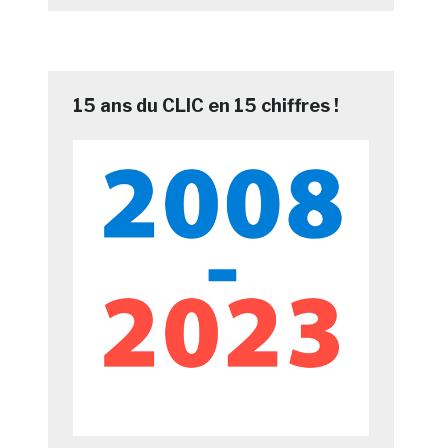
15 ans du CLIC en 15 chiffres !