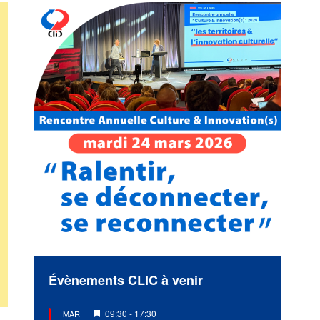
Évènements CLIC à venir
Mis
09:30
-
17:30
MAR