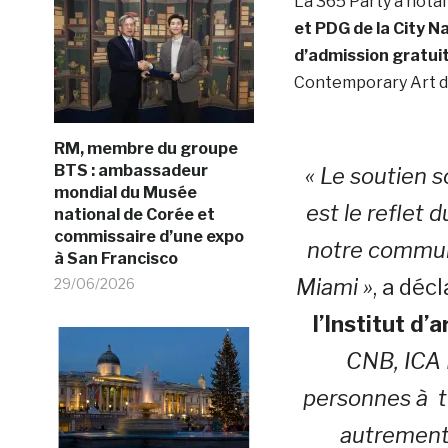
La 365 Party a no
et PDG de la City N
d’admission gratui
Contemporary Art de
RM, membre du groupe
BTS : ambassadeur
« Le soutien 
mondial du Musée
est le reflet 
national de Corée et
commissaire d’une expo
notre communa
à San Francisco
Miami »
, a déc
29/06/2026
l’Institut d
CNB, ICA 
personnes à t
autrement 