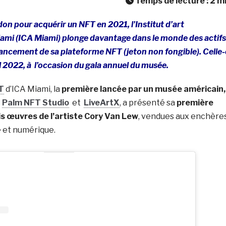
Temps de lecture :
2
m
don pour acquérir un NFT en 2021, l’Institut d’art
mi (ICA Miami) plonge davantage dans le monde des actifs
lancement de sa plateforme NFT (jeton non fongible).
Celle-
il 2022, à l’occasion du gala annuel du musée.
T
d’ICA Miami
, la
première lancée par un musée américain,
c
Palm NFT Studio
et
LiveArtX
, a présenté sa
première
s œuvres de l’artiste Cory Van Lew
, vendues aux enchère
 et numérique.