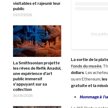
visitables et rajeunir leur
public
01/07/2026
Une public
La sortie de la pla
La Smithsonian projette
fonds du musée
, T
les rêves de Refik Anadol,
dollars
. Les acheteu
une expérience d’art
public immersif
ou en Ethereum,
les
s’appuyant sur sa
gratuite et la miss
collection
30/06/2026
Hommage à l’u