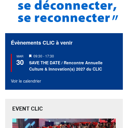
Évènements CLIC à venir
Mis
09:30
-
17:30
MAR
30
en
SAVE THE DATE / Rencontre Annuelle
avant
Culture & Innovation(s) 2027 du CLIC
Voir le calendrier
EVENT CLIC