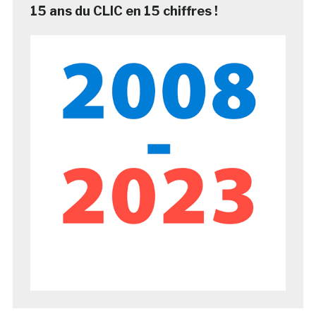
15 ans du CLIC en 15 chiffres !