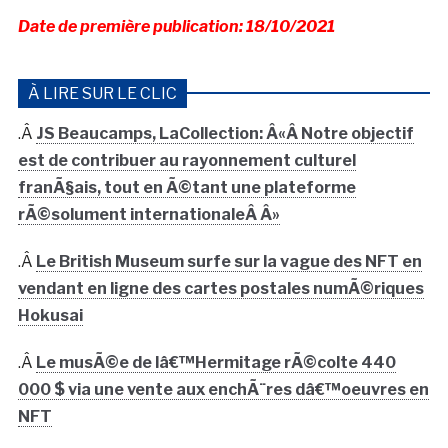
Date de première publication: 18/10/2021
À LIRE SUR LE CLIC
.Â
JS Beaucamps, LaCollection: Â«Â Notre objectif
est de contribuer au rayonnement culturel
franÃ§ais, tout en Ã©tant une plateforme
rÃ©solument internationaleÂ Â»
.Â
Le British Museum surfe sur la vague des NFT en
vendant en ligne des cartes postales numÃ©riques
Hokusai
.Â
Le musÃ©e de lâ€™Hermitage rÃ©colte 440
000 $ via une vente aux enchÃ¨res dâ€™oeuvres en
NFT