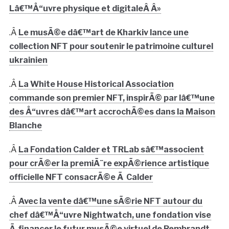
Lâ€™Å“uvre physique et digitaleÂ Â»
.Â
Le musÃ©e dâ€™art de Kharkiv lance une
collection NFT pour soutenir le patrimoine culturel
ukrainien
.Â
La White House Historical Association
commande son premier NFT, inspirÃ© par lâ€™une
des Å“uvres dâ€™art accrochÃ©es dans la Maison
Blanche
.Â
La Fondation Calder et TRLab sâ€™associent
pour crÃ©er la premiÃ¨re expÃ©rience artistique
officielle NFT consacrÃ©e Ã Calder
.Â
Avec la vente dâ€™une sÃ©rie NFT autour du
chef dâ€™Å“uvre Nightwatch, une fondation vise
Ã financer le futur musÃ©e virtuel de Rembrandt