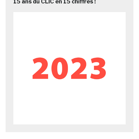
15 ans du CLIC en 15 chiffres !