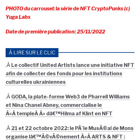
PHOTO du carrousel: la série de NFT CryptoPunks (c)
Yuga Labs
Date de première publication: 25/11/2022
À LIRE SUR LE CLIC
.Â
Le collectif United Artists lance une initiative NFT
afin de collecter des fonds pour les institutions
culturelles ukrainiennes
.Â
GODA, la plate-forme Web3 de Pharrell Williams
et Nina Chanel Abney, commercialise le
Â«Â templeÂ Â» dâ€™Hilma af Klint en NFT
.Â
21 et 22 octobre 2022: le PÃ´le MusÃ©al de Mons
organise lâ€™Ã©vÃ©nement Â«Â ARTS & NFT :