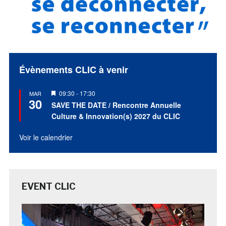
Évènements CLIC à venir
Mis
09:30
-
17:30
MAR
30
en
SAVE THE DATE / Rencontre Annuelle
avant
Culture & Innovation(s) 2027 du CLIC
Voir le calendrier
EVENT CLIC