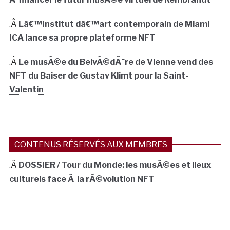
.Â
Lâ€™Institut dâ€™art contemporain de Miami
ICA lance sa propre plateforme NFT
.Â
Le musÃ©e du BelvÃ©dÃ¨re de Vienne vend des
NFT du Baiser de Gustav Klimt pour la Saint-
Valentin
CONTENUS RÉSERVÉS AUX MEMBRES
.Â
DOSSIER / Tour du Monde: les musÃ©es et lieux
culturels face Ã la rÃ©volution NFT