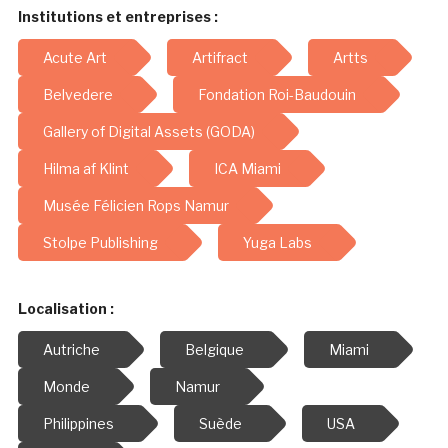
Institutions et entreprises :
Acute Art
Artifract
Artts
Belvedere
Fondation Roi-Baudouin
Gallery of Digital Assets (GODA)
Hilma af Klint
ICA Miami
Musée Félicien Rops Namur
Stolpe Publishing
Yuga Labs
Localisation :
Autriche
Belgique
Miami
Monde
Namur
Philippines
Suède
USA