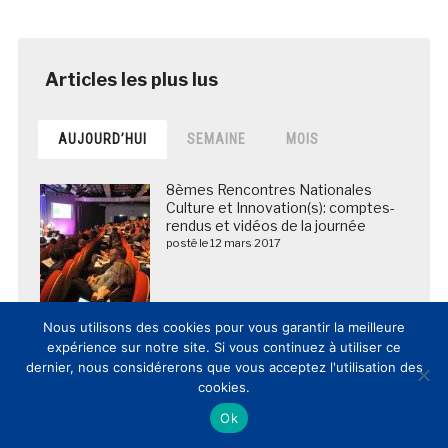
AUJOURD’HUI
SEMAINE
MOIS
8èmes Rencontres Nationales
Culture et Innovation(s): comptes-
rendus et vidéos de la journée
posté le 12 mars 2017
DOSSIER / Les musées et lieux de
Nous utilisons des cookies pour vous garantir la meilleure
patrimoine français publient et
expérience sur notre site. Si vous continuez à utiliser ce
commentent leur fréquentation
dernier, nous considérerons que vous acceptez l'utilisation des
2025 (20/02/2026)
cookies.
posté le 20 février 2026
Ok