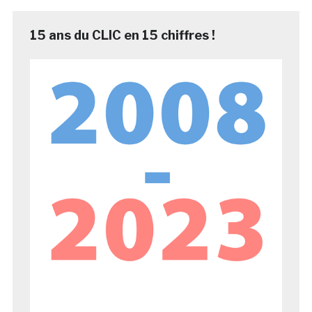
15 ans du CLIC en 15 chiffres !