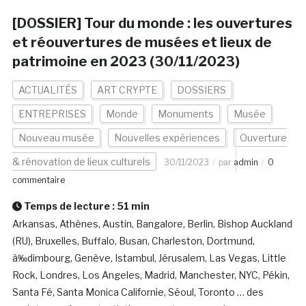
[DOSSIER] Tour du monde : les ouvertures
et réouvertures de musées et lieux de
patrimoine en 2023 (30/11/2023)
ACTUALITÉS
ART CRYPTE
DOSSIERS
ENTREPRISES
Monde
Monuments
Musée
Nouveau musée
Nouvelles expériences
Ouverture
& rénovation de lieux culturels
30/11/2023
par
admin
0
commentaire
Temps de lecture :
51
min
Arkansas, Athènes, Austin, Bangalore, Berlin, Bishop Auckland
(RU), Bruxelles, Buffalo, Busan, Charleston, Dortmund,
à‰dimbourg, Genève, Istambul, Jérusalem, Las Vegas, Little
Rock, Londres, Los Angeles, Madrid, Manchester, NYC, Pékin,
Santa Fé, Santa Monica Californie, Séoul, Toronto … des