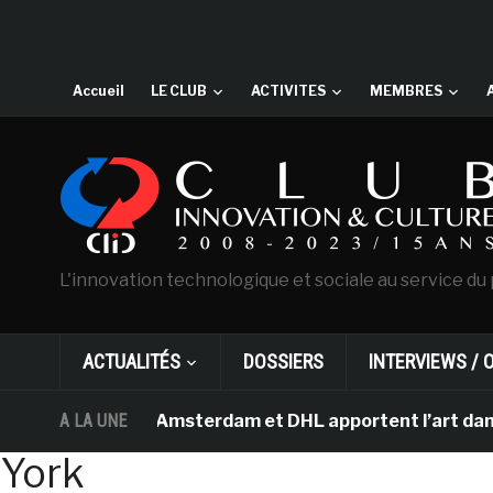
Accueil
LE CLUB
ACTIVITES
MEMBRES
L'innovation technologique et sociale au service du 
ACTUALITÉS
DOSSIERS
INTERVIEWS / 
Van Gogh d’Amsterdam et DHL apportent l’art dans les sa
A LA UNE
York