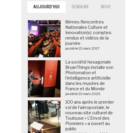
AUJOURD’HUI
SEMAINE
MOIS
8èmes Rencontres
Nationales Culture et
Innovation(s): comptes-
rendus et vidéos de la
journée
posté le 12 mars 2017
La société hexagonale
BryanThings installe son
Photomaton et
l’intelligence artificielle
dans les musées de
France et du Monde
posté le 21 mars 2025
100 ans après le premier
vol de l’aéropostale, le
nouveau site culturel de
Toulouse « L’Envol des
Pionniers » a ouvert au
public