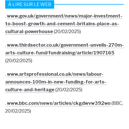
À LIRE SUR LE WEB
.
www.gov.uk/government/news/major-investment-
to-boost-growth-and-cement-britains-place-as-
cultural-powerhouse
(20/02/2025)
.
www.thirdsector.co.uk/government-unveils-270m-
arts-culture-fund/fundraising/article/1907165
(20/02/2025)
.
www.artsprofessional.co.uk/news/labour-
announces-100m-in-new-funding-for-arts-
culture-and-heritage
(20/02/2025)
.
www.bbc.com/news/articles/ckgdwvw392wo
(BBC,
20/02/2025)