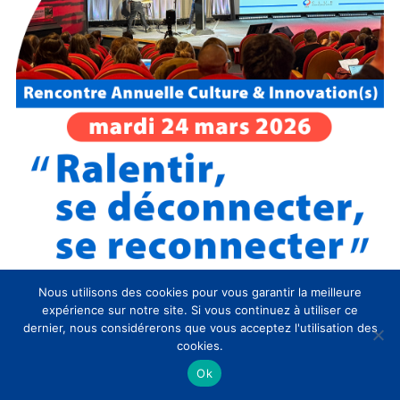
Nous utilisons des cookies pour vous garantir la meilleure
expérience sur notre site. Si vous continuez à utiliser ce
Évènements CLIC à venir
dernier, nous considérerons que vous acceptez l'utilisation des
cookies.
Mis
09:30
-
17:30
MAR
Ok
30
en
SAVE THE DATE / Rencontre Annuelle
avant