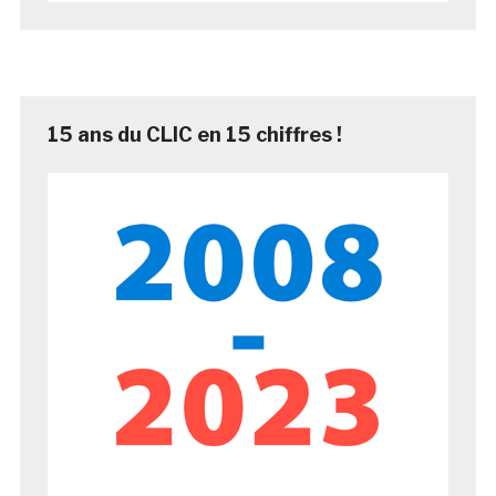
15 ans du CLIC en 15 chiffres !