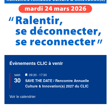
Évènements CLIC à venir
Mis
09:30
-
17:30
MAR
30
en
SAVE THE DATE / Rencontre Annuelle
avant
Culture & Innovation(s) 2027 du CLIC
Voir le calendrier