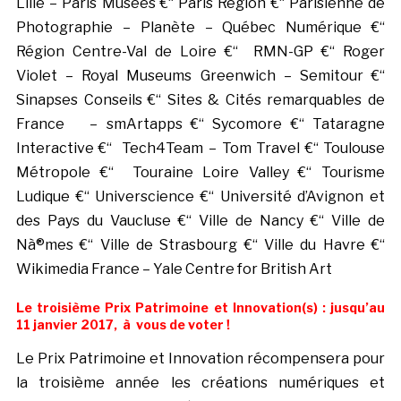
Lille – Paris Musées €“ Paris Région €“ Parisienne de
Photographie – Planète – Québec Numérique €“
Région Centre-Val de Loire €“ RMN-GP €“ Roger
Violet – Royal Museums Greenwich – Semitour €“
Sinapses Conseils €“ Sites & Cités remarquables de
France – smArtapps €“ Sycomore €“ Tataragne
Interactive €“ Tech4Team – Tom Travel €“ Toulouse
Métropole €“ Touraine Loire Valley €“ Tourisme
Ludique €“ Universcience €“ Université d’Avignon et
des Pays du Vaucluse €“ Ville de Nancy €“ Ville de
Nà®mes €“ Ville de Strasbourg €“ Ville du Havre €“
Wikimedia France – Yale Centre for British Art
Le troisième Prix Patrimoine et Innovation(s) : jusqu’au
11 janvier 2017, à vous de voter !
Le Prix Patrimoine et Innovation récompensera pour
la troisième année les créations numériques et