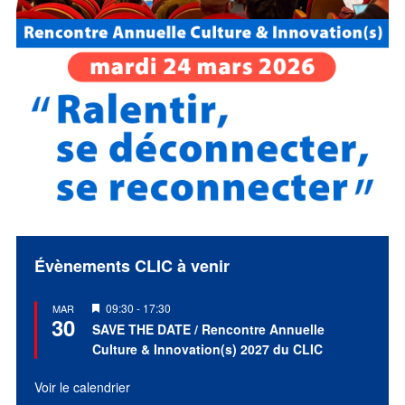
Évènements CLIC à venir
Mis
09:30
-
17:30
MAR
30
en
SAVE THE DATE / Rencontre Annuelle
avant
Culture & Innovation(s) 2027 du CLIC
Voir le calendrier