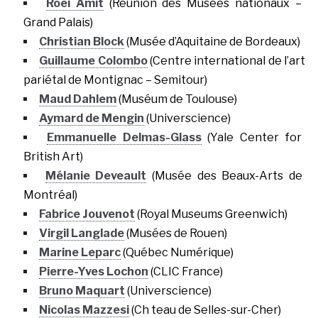
Roei Amit
(Réunion des Musées nationaux –
Grand Palais)
Christian Block
(Musée d’Aquitaine de Bordeaux)
Guillaume Colombo
(Centre international de l’art
pariétal de Montignac – Semitour)
Maud Dahlem
(Muséum de Toulouse)
Aymard de Mengin
(Universcience)
Emmanuelle Delmas-Glass
(Yale Center for
British Art)
Mélanie Deveault
(Musée des Beaux-Arts de
Montréal)
Fabrice Jouvenot
(Royal Museums Greenwich)
Virgil Langlade
(Musées de Rouen)
Marine Leparc
(Québec Numérique)
Pierre-Yves Lochon
(CLIC France)
Bruno Maquart
(Universcience)
Nicolas Mazzesi
(Ch teau de Selles-sur-Cher)