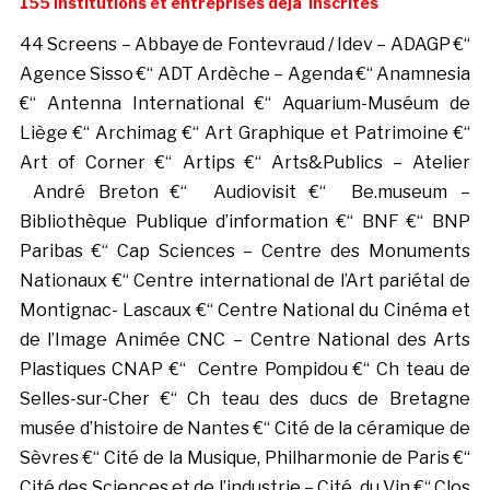
155 institutions et entreprises déjà inscrites
44 Screens – Abbaye de Fontevraud / Idev – ADAGP €“
Agence Sisso €“ ADT Ardèche – Agenda €“ Anamnesia
€“ Antenna International €“ Aquarium-Muséum de
Liège €“ Archimag €“ Art Graphique et Patrimoine €“
Art of Corner €“ Artips €“ Arts&Publics – Atelier
André Breton €“ Audiovisit €“ Be.museum –
Bibliothèque Publique d’information €“ BNF €“ BNP
Paribas €“ Cap Sciences – Centre des Monuments
Nationaux €“ Centre international de l’Art pariétal de
Montignac- Lascaux €“ Centre National du Cinéma et
de l’Image Animée CNC – Centre National des Arts
Plastiques CNAP €“ Centre Pompidou €“ Ch teau de
Selles-sur-Cher €“ Ch teau des ducs de Bretagne
musée d’histoire de Nantes €“ Cité de la céramique de
Sèvres €“ Cité de la Musique, Philharmonie de Paris €“
Cité des Sciences et de l’industrie – Cité du Vin €“ Clos