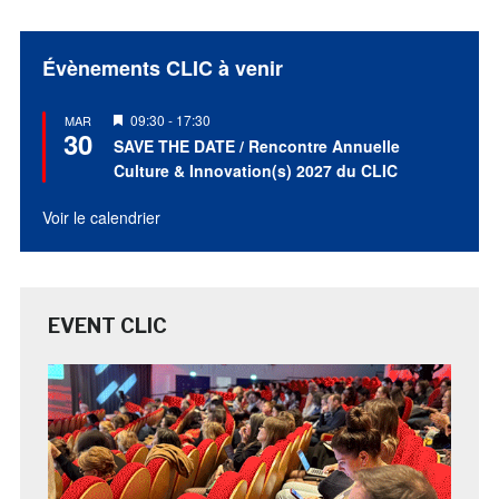
Évènements CLIC à venir
Mis
09:30
-
17:30
MAR
30
en
SAVE THE DATE / Rencontre Annuelle
avant
Culture & Innovation(s) 2027 du CLIC
Voir le calendrier
EVENT CLIC