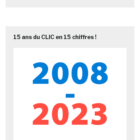
15 ans du CLIC en 15 chiffres !