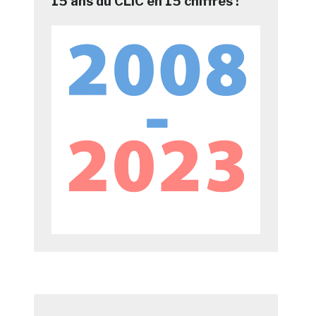
15 ans du CLIC en 15 chiffres !