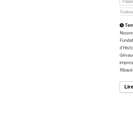
Palai
Toulo
Temp
Nouvea
Fondat
d’Hist
Gévaud
impres
Ribaute
Lir