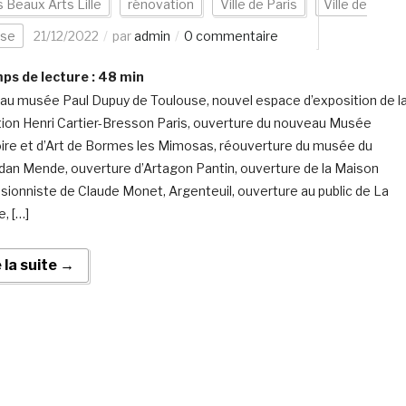
s Beaux Arts Lille
rénovation
Ville de Paris
Ville de
use
21/12/2022
par
admin
0 commentaire
s de lecture :
48
min
u musée Paul Dupuy de Toulouse, nouvel espace d’exposition de l
ion Henri Cartier-Bresson Paris, ouverture du nouveau Musée
oire et d’Art de Bormes les Mimosas, réouverture du musée du
an Mende, ouverture d’Artagon Pantin, ouverture de la Maison
sionniste de Claude Monet, Argenteuil, ouverture au public de La
, […]
e la suite →