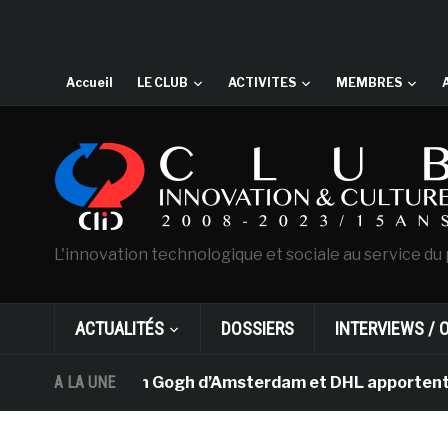
Accueil
LE CLUB
ACTIVITES
MEMBRES
L'innovation technologique et sociale au service du 
ACTUALITÉS
DOSSIERS
INTERVIEWS / 
e musée Van Gogh d’Amsterdam et DHL apportent l’art da
A LA UNE