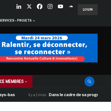
LOGIN
SERVICES – PROJETS
CE MEMBRES
as
Dans le cadre de sa programmation amé
il y a 1 mois