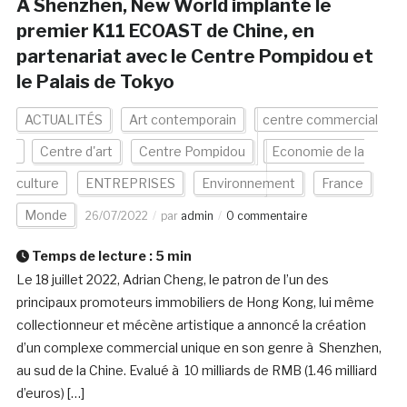
A Shenzhen, New World implante le
premier K11 ECOAST de Chine, en
partenariat avec le Centre Pompidou et
le Palais de Tokyo
ACTUALITÉS
Art contemporain
centre commercial
Centre d'art
Centre Pompidou
Economie de la
culture
ENTREPRISES
Environnement
France
Monde
26/07/2022
par
admin
0 commentaire
Temps de lecture :
5
min
Le 18 juillet 2022, Adrian Cheng, le patron de l’un des
principaux promoteurs immobiliers de Hong Kong, lui même
collectionneur et mécène artistique a annoncé la création
d’un complexe commercial unique en son genre à Shenzhen,
au sud de la Chine. Evalué à 10 milliards de RMB (1.46 milliard
d’euros) […]