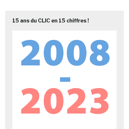
15 ans du CLIC en 15 chiffres !