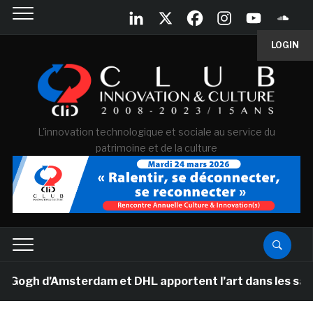
LOGIN
L'innovation technologique et sociale au service du
patrimoine et de la culture
h d’Amsterdam et DHL apportent l’art dans les salles d