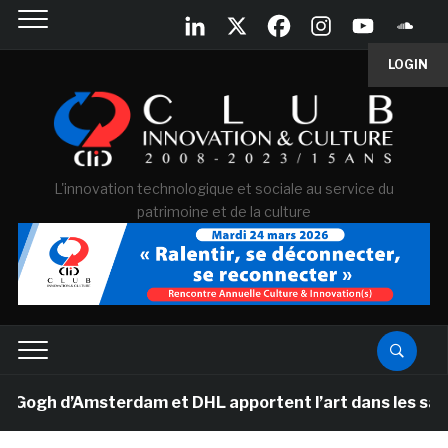
LOGIN
L'innovation technologique et sociale au service du
patrimoine et de la culture
h d’Amsterdam et DHL apportent l’art dans les salles d