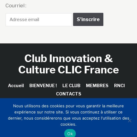
Courriel :
Club Innovation &
Culture CLIC France
Accueil
BIENVENUE !
LE CLUB
MEMBRES
RNCI
CONTACTS
Nous utilisons des cookies pour vous garantir la meilleure
expérience sur notre site. Si vous continuez à utiliser ce
dernier, nous considérerons que vous acceptez l'utilisation des
Copyright © 2026 Club Innovation & Culture CLIC France /
cookies.
Sinapses Conseils
Ok