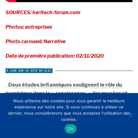
SOURCES: heritech-forum.com
Photos: entreprises
Photo carousel: Narrative
Date de première publication: 02/11/2020
.
Deux études britanniques soulignent le rôle du
numérique dans la « renaissance » des musées et
Nous utilisons des cookies pour vous garantir la meilleure
des lieux de patrimoine
expérience sur notre site. Si vous continuez à utiliser ce
dernier, nous considérerons que vous acceptez l'utilisation des
.
Le Centre des monuments nationaux et la SNCF
cookies.
présentent la troisième promotion de l’Incubateur
Ok
du patrimoine