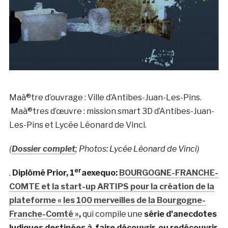
Maà®tre d’ouvrage : Ville d’Antibes-Juan-Les-Pins.
Maà®tres d’œuvre : mission smart 3D d’Antibes-Juan-
Les-Pins et Lycée Léonard de Vinci.
(
Dossier complet
; Photos: Lycée Léonard de Vinci)
er
.
Diplômé Prior, 1
aexequo:
BOURGOGNE-FRANCHE-
COMTE et la start-up ARTIPS
pour la
création de la
plateforme « les 100 merveilles de la Bourgogne-
Franche-Comté »
,
qui compile une
série d’anecdotes
ludiques destinées à faire découvrir, ou redécouvrir,