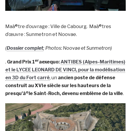
Maà®tre d’ouvrage : Ville de Cabourg. Maà®tres
d’œuvre : Sunmetron et Noovae.
(
Dossier complet
; Photos: Noovae et Sunmetron)
er
.
Grand Prix 1
aexequo:
ANTIBES (Alpes-Maritimes)
et le LYCEE LEONARD DE VINCI
, pour la
modélisation
en 3D du Fort carré
, un
ancien poste de défense
construit au XVIe siècle sur les hauteurs de la
presqu’à®le Saint-Roch, devenu emblème de la ville
.