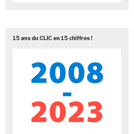
15 ans du CLIC en 15 chiffres !