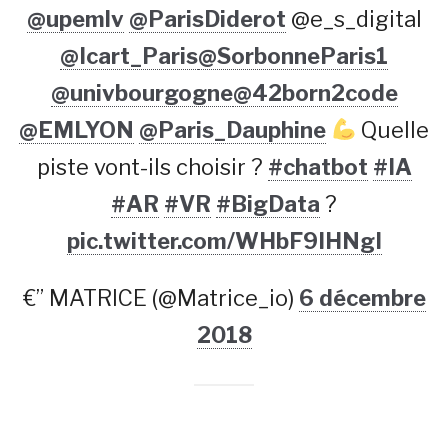
@upemlv
@ParisDiderot
@e_s_digital
@Icart_Paris
@SorbonneParis1
@univbourgogne
@42born2code
@EMLYON
@Paris_Dauphine
Quelle
piste vont-ils choisir ?
#chatbot
#IA
#AR
#VR
#BigData
?
pic.twitter.com/WHbF9IHNgI
€” MATRICE (@Matrice_io)
6 décembre
2018