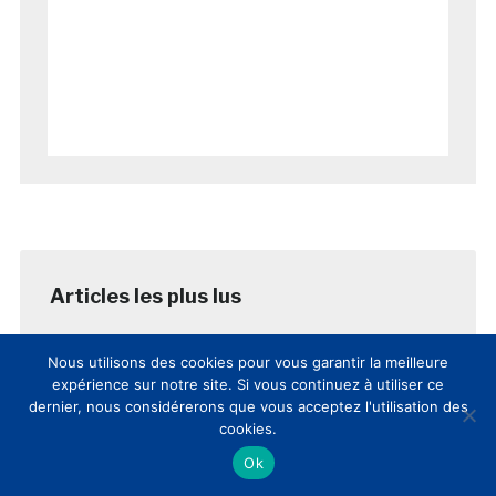
Nous utilisons des cookies pour vous garantir la meilleure
AUJOURD’HUI
SEMAINE
MOIS
expérience sur notre site. Si vous continuez à utiliser ce
dernier, nous considérerons que vous acceptez l'utilisation des
8èmes Rencontres Nationales
cookies.
Culture et Innovation(s): comptes-
rendus et vidéos de la journée
Ok
posté le 12 mars 2017