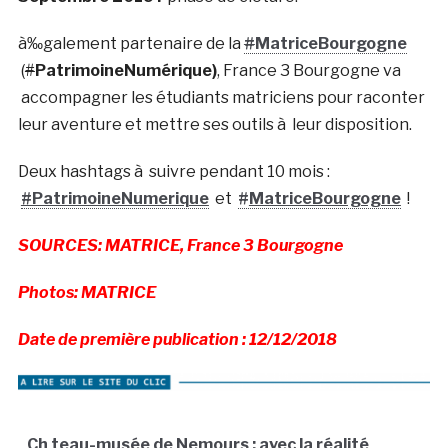
à‰galement partenaire de la
#
MatriceBourgogne
(
#
PatrimoineNumérique)
, France 3 Bourgogne va
accompagner les étudiants matriciens pour raconter
leur aventure et mettre ses outils à leur disposition.
Deux hashtags à suivre pendant 10 mois :
#PatrimoineNumerique
et
#
MatriceBourgogne
!
SOURCES: MATRICE, France 3 Bourgogne
Photos: MATRICE
Date de première publication : 12/12/2018
.
Ch teau-musée de Nemours : avec la réalité