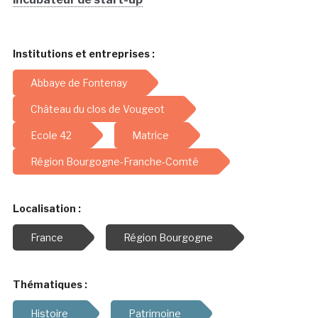
Institutions et entreprises :
Abbaye de Fontenay
Château du clos de Vougeot
Ecole 42
Matrice
Région Bourgogne-Franche-Comté
Localisation :
France
Région Bourgogne
Thématiques :
Histoire
Patrimoine