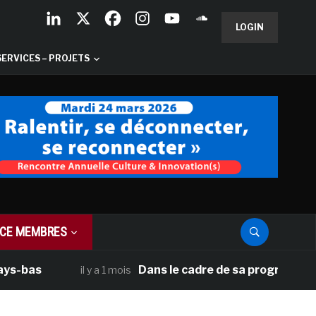
LOGIN
SERVICES – PROJETS
CE MEMBRES
as
Dans le cadre de sa programmation amé
il y a 1 mois