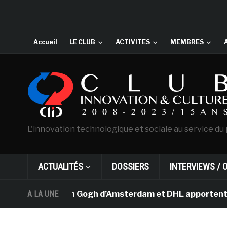
Accueil
LE CLUB
ACTIVITES
MEMBRES
L'innovation technologique et sociale au service du 
ACTUALITÉS
DOSSIERS
INTERVIEWS / 
e musée Van Gogh d’Amsterdam et DHL apportent l’art da
A LA UNE