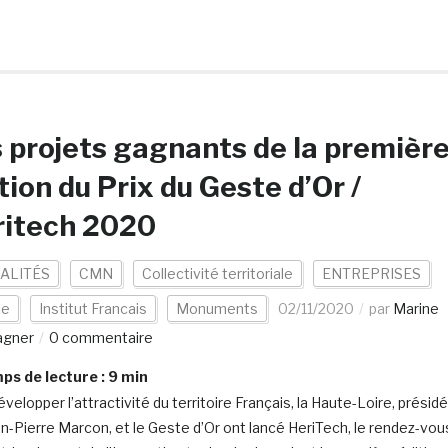
 projets gagnants de la premièr
tion du Prix du Geste d’Or /
ritech 2020
ALITÉS
CMN
Collectivité territoriale
ENTREPRISES
ce
Institut Francais
Monuments
02/11/2020
par
Marine
agner
0 commentaire
s de lecture :
9
min
velopper l’attractivité du territoire Français, la Haute-Loire, présid
an-Pierre Marcon, et le Geste d’Or ont lancé HeriTech, le rendez-vou