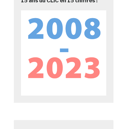
15 ans du CLIC en 15 chiffres !