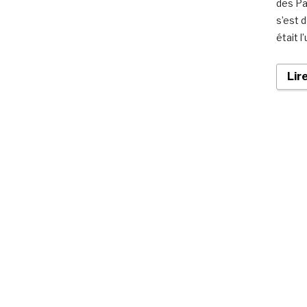
des Pa
s’est 
était l
Lir