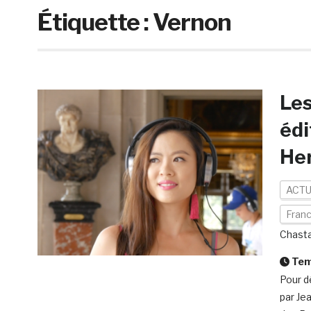
Étiquette :
Vernon
Les
édi
He
ACTU
Fran
Chast
Temp
Pour dé
par Je