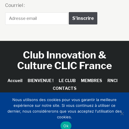
Courriel :
Club Innovation &
Culture CLIC France
Accueil
BIENVENUE !
LE CLUB
MEMBRES
RNCI
CONTACTS
Nous utilisons des cookies pour vous garantir la meilleure
expérience sur notre site. Si vous continuez à utiliser ce
dernier, nous considérerons que vous acceptez l'utilisation des
Copyright © 2026 Club Innovation & Culture CLIC France /
cookies.
Sinapses Conseils
Ok