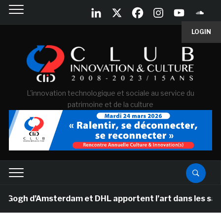
LOGIN
L'innovation technologique et sociale au service du
patrimoine et de la culture
h d’Amsterdam et DHL apportent l’art dans les salles d