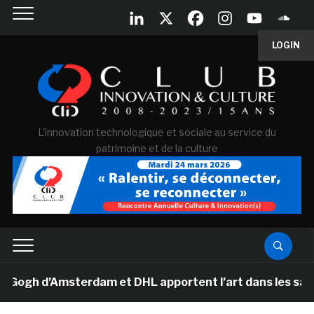
LOGIN
L'innovation technologique et sociale au service du
patrimoine et de la culture
h d’Amsterdam et DHL apportent l’art dans les salles d