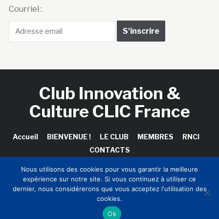
Courriel :
Club Innovation &
Culture CLIC France
Accueil
BIENVENUE !
LE CLUB
MEMBRES
RNCI
CONTACTS
Nous utilisons des cookies pour vous garantir la meilleure
expérience sur notre site. Si vous continuez à utiliser ce
dernier, nous considérerons que vous acceptez l'utilisation des
Copyright © 2026 Club Innovation & Culture CLIC France /
cookies.
Sinapses Conseils
Ok