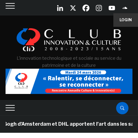
LOGIN
L'innovation technologique et sociale au service du
patrimoine et de la culture
h d’Amsterdam et DHL apportent l’art dans les salles d