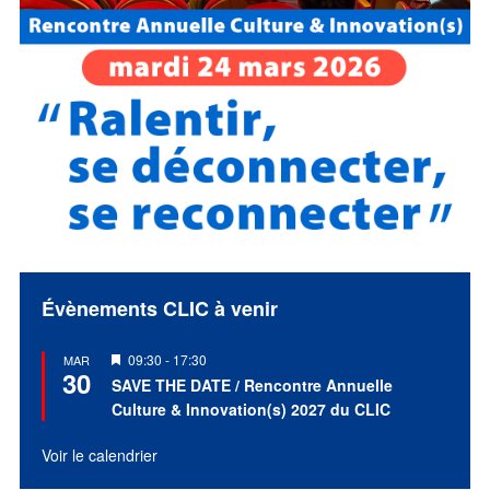
Évènements CLIC à venir
Mis
09:30
-
17:30
MAR
30
en
SAVE THE DATE / Rencontre Annuelle
avant
Culture & Innovation(s) 2027 du CLIC
Voir le calendrier