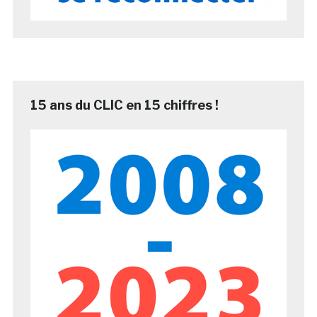
15 ans du CLIC en 15 chiffres !