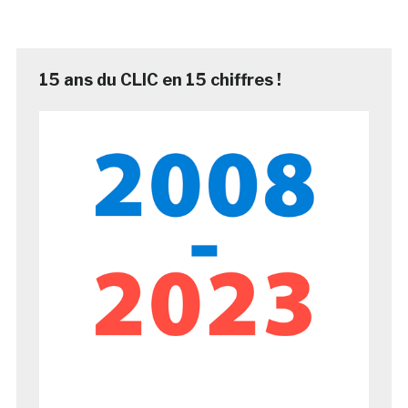
15 ans du CLIC en 15 chiffres !