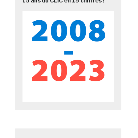
15 ans du CLIC en 15 chiffres !