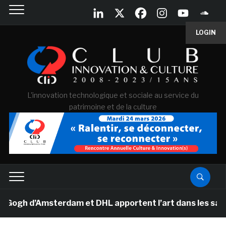
LOGIN
L'innovation technologique et sociale au service du
patrimoine et de la culture
h d’Amsterdam et DHL apportent l’art dans les salles d