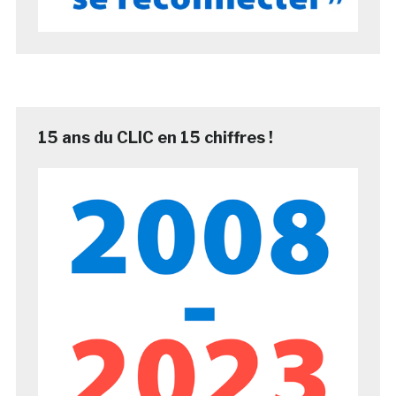
15 ans du CLIC en 15 chiffres !