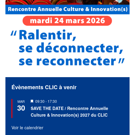
Évènements CLIC à venir
Mis
09:30
-
17:30
MAR
30
en
SAVE THE DATE / Rencontre Annuelle
avant
Culture & Innovation(s) 2027 du CLIC
Voir le calendrier