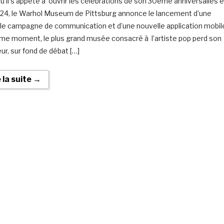
qu’il s’appête à ouvrir les célébrations de son 30ème anniversailes 
24, le Warhol Museum de Pittsburg annonce le lancement d’une
le campagne de communication et d’une nouvelle application mobil
e moment, le plus grand musée consacré à l’artiste pop perd son
ur, sur fond de débat […]
e la suite →