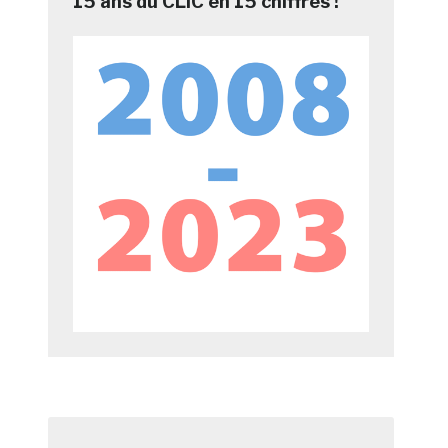
15 ans du CLIC en 15 chiffres !