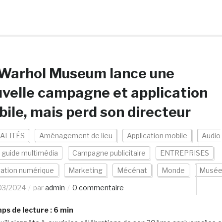
 Warhol Museum lance une
velle campagne et application
ile, mais perd son directeur
ALITÉS
Aménagement de lieu
Application mobile
Audio
/ guide multimédia
Campagne publicitaire
ENTREPRISES
vation numérique
Marketing
Mécénat
Monde
Musé
03/2024
par
admin
0 commentaire
s de lecture :
6
min