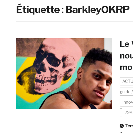
Étiquette :
BarkleyOKRP
Le
nou
mob
ACTU
guide 
Inno
29/
Temp