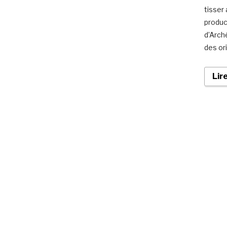
tisser
produc
d’Arch
des or
Lir