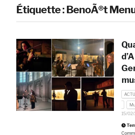
Étiquette :
BenoÃ®t Menu
Qua
d’A
Ger
mu
ACTU
Mu
15/02
Temp
Commen