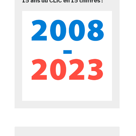
15 ans du CLIC en 15 chiffres !