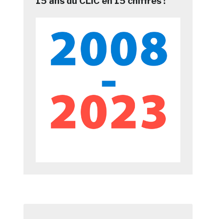
15 ans du CLIC en 15 chiffres !