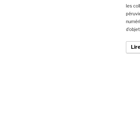
les co
péruvi
numériq
d’obje
Lir