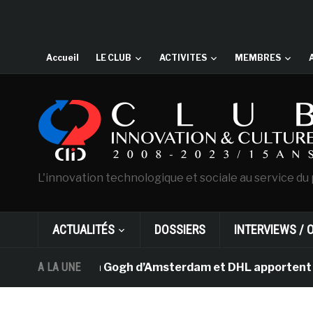
Accueil
LE CLUB
ACTIVITES
MEMBRES
L'innovation technologique et sociale au service du 
ACTUALITÉS
DOSSIERS
INTERVIEWS / 
e musée Van Gogh d’Amsterdam et DHL apportent l’art dan
A LA UNE