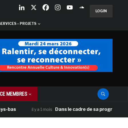
LOGIN
SERVICES – PROJETS
CE MEMBRES
as
Dans le cadre de sa programmation amé
il y a 1 mois