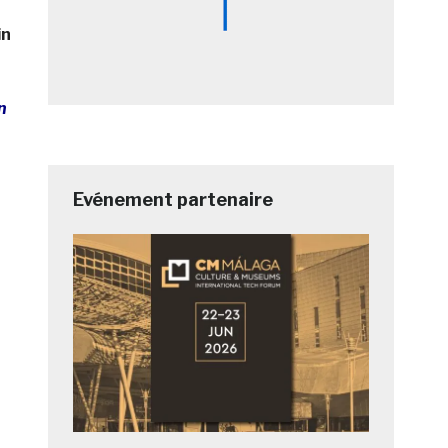
in
n
Evénement partenaire