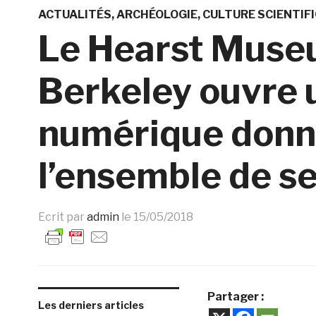
ACTUALITÉS
ARCHÉOLOGIE
CULTURE SCIENTIF
Le Hearst Museu
Berkeley ouvre u
numérique donn
l’ensemble de se
Ecrit par
admin
le
15/05/2018
Partager :
Les derniers articles