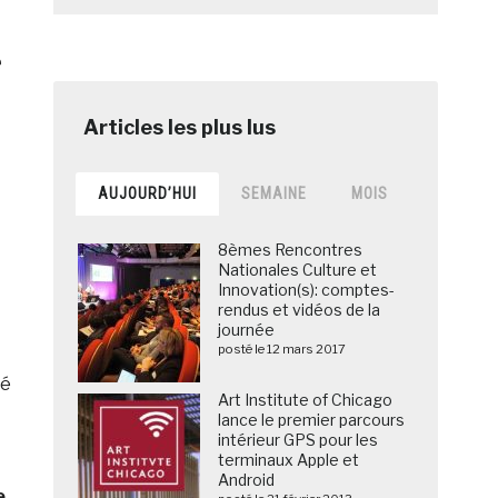
e
à
AUJOURD’HUI
SEMAINE
MOIS
8èmes Rencontres
Nationales Culture et
Innovation(s): comptes-
rendus et vidéos de la
journée
posté le 12 mars 2017
gé
Art Institute of Chicago
lance le premier parcours
intérieur GPS pour les
terminaux Apple et
Android
e