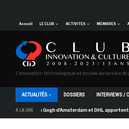
Accueil
LE CLUB
ACTIVITES
MEMBRES
L'innovation technologique et sociale au service du 
ACTUALITÉS
DOSSIERS
INTERVIEWS / 
usée Van Gogh d’Amsterdam et DHL apportent l’art dans 
A LA UNE