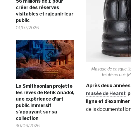
56 millions de £ pour
créer des réserves
visitables et rajeunir leur
public
01/07/2026
Masque de casque lib
teinté en noir 
Après deux années 
La Smithsonian projette
les rêves de Refik Anadol,
musée de Hearst
pe
une expérience d’art
ligne et d’examiner
public immersif
de la documentation
s’appuyant sur sa
collection
30/06/2026