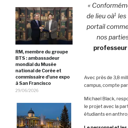
« Conformémen
de lieu oà¹ le
portail comme
nos partie
professeur
RM, membre du groupe
BTS : ambassadeur
mondial du Musée
national de Corée et
commissaire d’une expo
Avec près de 3,8 mil
à San Francisco
campus, compte parm
29/06/2026
Michael Black, respo
le projet avec la par
étudiants en anthrop
Le personnel et le