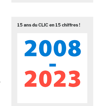
15 ans du CLIC en 15 chiffres !
e