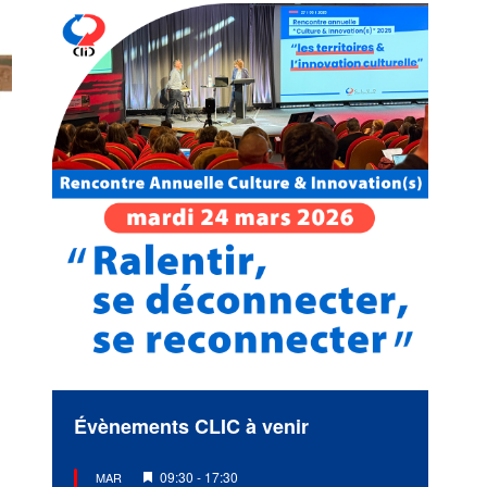
Évènements CLIC à venir
Mis
09:30
-
17:30
MAR