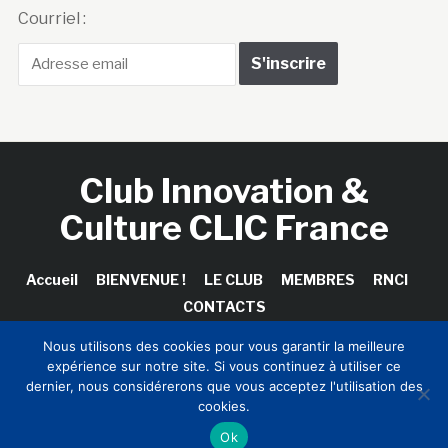
Courriel :
Club Innovation &
Culture CLIC France
Accueil
BIENVENUE !
LE CLUB
MEMBRES
RNCI
CONTACTS
Nous utilisons des cookies pour vous garantir la meilleure
expérience sur notre site. Si vous continuez à utiliser ce
dernier, nous considérerons que vous acceptez l'utilisation des
Copyright © 2026 Club Innovation & Culture CLIC France /
cookies.
Sinapses Conseils
Ok