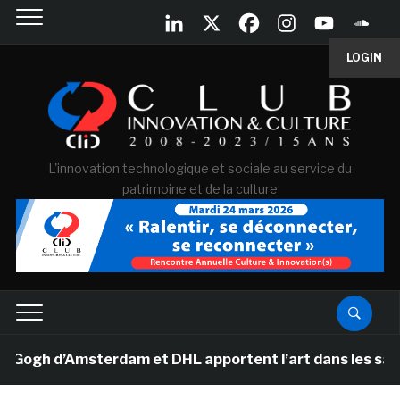
LOGIN
L'innovation technologique et sociale au service du
patrimoine et de la culture
h d’Amsterdam et DHL apportent l’art dans les salles d