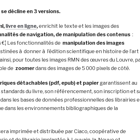
se décline en 3 versions.
ml,
livre en ligne
,
enrichit le texte et les images des
nnalités de navigation, de manipulation des contenus
:
s €¦ Les fonctionnalités de
manipulation des images
tinées à donner à l’édition scientifique en histoire de l’art
; ainsi, pour toutes les images RMN des œuvres du Louvre, p
ible de
zoomer
dans des images de 5 000 pixels de côté.
iques détachables (pdf, epub) et papier
garantissent au
standards du livre, son référencement, son inscription et s
dans les bases de données professionnelles des librairies e
ue dans les environnements bibliographiques de la
era imprimée et distribuée par Ciaco, coopérative de
rie et de librairie implantée à Louvain-la-Neuve et