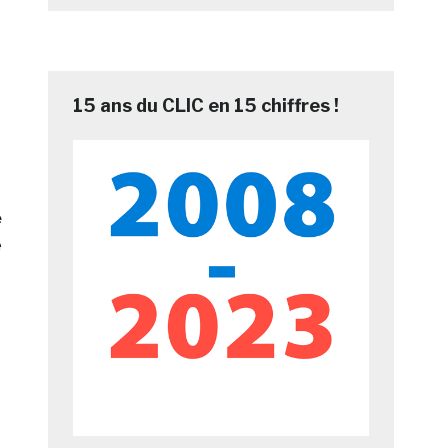
15 ans du CLIC en 15 chiffres !
e
e