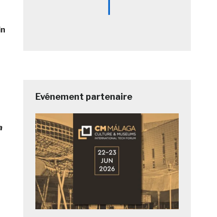
in
n
Evénement partenaire
a