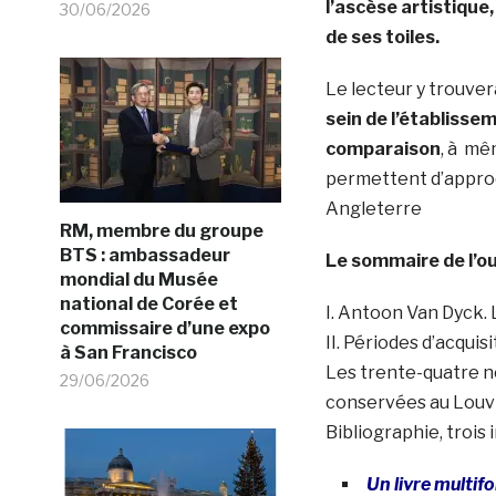
l’ascèse artistique,
30/06/2026
de ses toiles.
Le lecteur y trouve
sein de l’établisse
comparaison
, à mê
permettent d’approch
Angleterre
RM, membre du groupe
BTS : ambassadeur
Le sommaire de l’o
mondial du Musée
national de Corée et
I. Antoon Van Dyck. 
commissaire d’une expo
II. Périodes d’acqui
à San Francisco
Les trente-quatre n
29/06/2026
conservées au Louv
Bibliographie, trois
Un livre multif