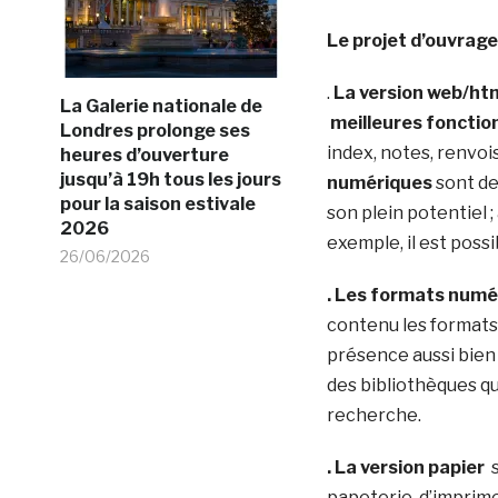
Le projet d’ouvrage 
.
La version web/ht
La Galerie nationale de
meilleures fonctio
Londres prolonge ses
index, notes, renvoi
heures d’ouverture
jusqu’à 19h tous les jours
numériques
sont des
pour la saison estivale
son plein potentiel 
2026
exemple, il est poss
26/06/2026
. Les formats numér
contenu les formats 
présence aussi bien 
des bibliothèques q
recherche.
. La version papier
s
papeterie, d’imprime