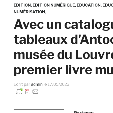
EDITION
EDITION NUMÉRIQUE
EDUCATION
EDUC
NUMÉRISATION
Avec un catalog
tableaux d’Anto
musée du Louvre
premier livre mu
Ecrit par
admin
le
17/05/2023
Partager :