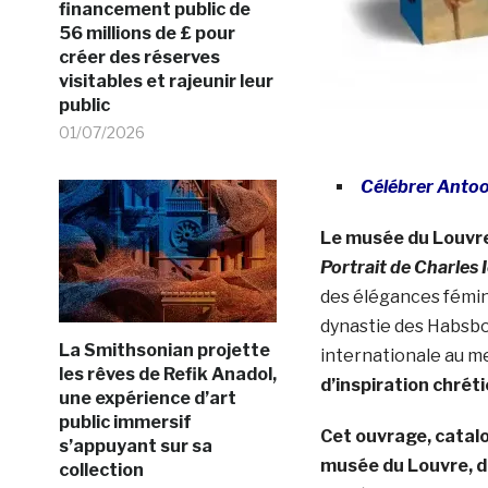
financement public de
56 millions de £ pour
créer des réserves
visitables et rajeunir leur
public
01/07/2026
Célébrer Anto
Le musée du Louvre a
Portrait de Charles 
des élégances fémini
dynastie des Habsbou
La Smithsonian projette
internationale au me
les rêves de Refik Anadol,
d’inspiration chrét
une expérience d’art
public immersif
Cet ouvrage, catal
s’appuyant sur sa
musée du Louvre, d
collection