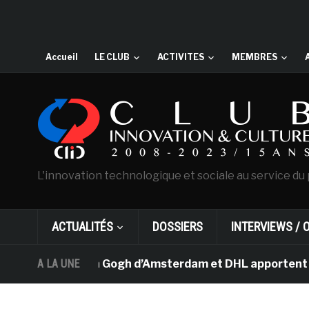
Accueil
LE CLUB
ACTIVITES
MEMBRES
L'innovation technologique et sociale au service du 
ACTUALITÉS
DOSSIERS
INTERVIEWS / 
usée Van Gogh d’Amsterdam et DHL apportent l’art dans 
A LA UNE