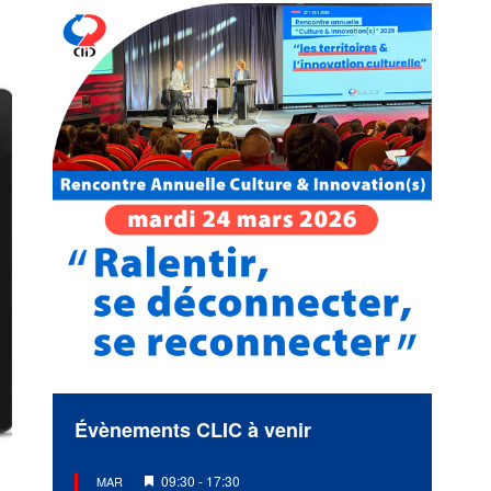
Évènements CLIC à venir
Mis
09:30
-
17:30
MAR