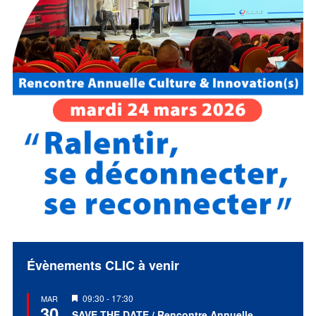
Évènements CLIC à venir
Mis
09:30
-
17:30
MAR
30
en
SAVE THE DATE / Rencontre Annuelle