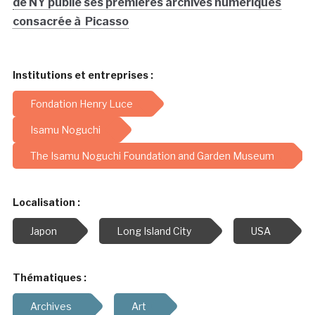
de NY publie ses premières archives numériques
consacrée à Picasso
Institutions et entreprises :
Fondation Henry Luce
Isamu Noguchi
The Isamu Noguchi Foundation and Garden Museum
Localisation :
Japon
Long Island City
USA
Thématiques :
Archives
Art