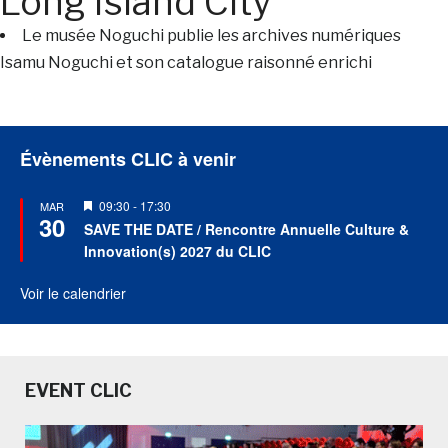
Long Island City
Le musée Noguchi publie les archives numériques
Isamu Noguchi et son catalogue raisonné enrichi
Évènements CLIC à venir
Mis
09:30
-
17:30
MAR
30
en
SAVE THE DATE / Rencontre Annuelle Culture &
avant
Innovation(s) 2027 du CLIC
Voir le calendrier
EVENT CLIC