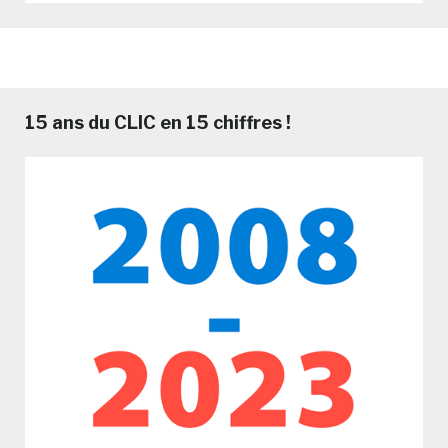
15 ans du CLIC en 15 chiffres !