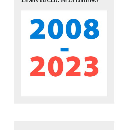
15 ans du CLIC en 15 chiffres !