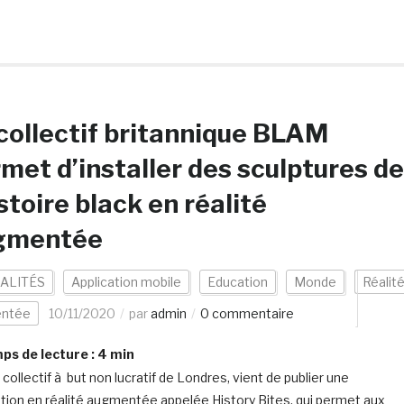
collectif britannique BLAM
met d’installer des sculptures de
istoire black en réalité
gmentée
ALITÉS
Application mobile
Education
Monde
Réalit
ntée
10/11/2020
par
admin
0 commentaire
s de lecture :
4
min
collectif à but non lucratif de Londres, vient de publier une
ation en réalité augmentée appelée History Bites, qui permet aux