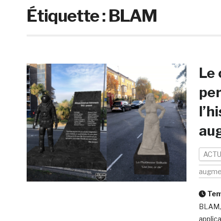
Étiquette :
BLAM
Le 
per
l’h
au
ACTU
augme
Temp
BLAM, 
applic