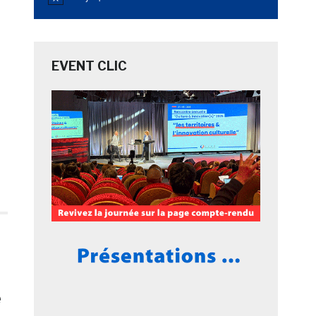
Notice
EVENT CLIC
u
e