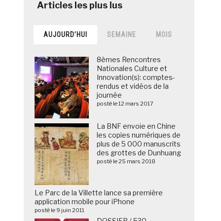
AUJOURD’HUI
SEMAINE
MOIS
8èmes Rencontres
Nationales Culture et
Innovation(s): comptes-
rendus et vidéos de la
journée
posté le 12 mars 2017
La BNF envoie en Chine
les copies numériques de
plus de 5 000 manuscrits
des grottes de Dunhuang
posté le 25 mars 2018
Le Parc de la Villette lance sa première
application mobile pour iPhone
posté le 9 juin 2011
DOSSIER / 530