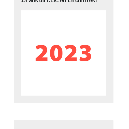
15 ans du CLIC en 15 chiffres !