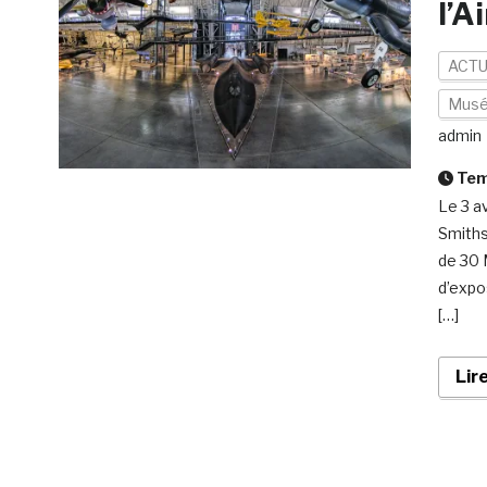
l’A
ACTU
Mus
admin
Temp
Le 3 a
Smiths
de 30 
d’expo
[…]
Lir