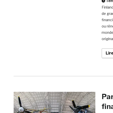
Temp
Finlan
de gra
financ
ou rén
monde 
origina
Lir
Par
fin