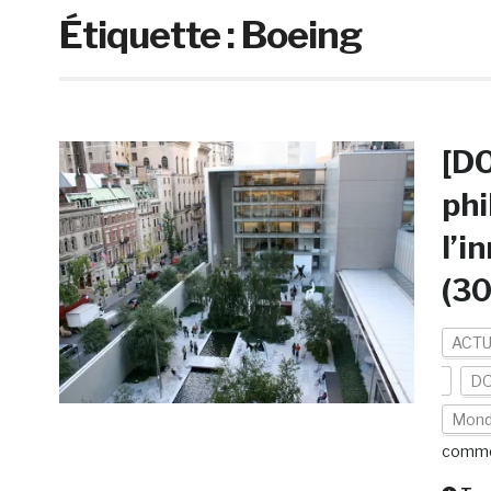
Étiquette :
Boeing
[DO
phi
l’i
(30
ACTU
DO
Mon
comme