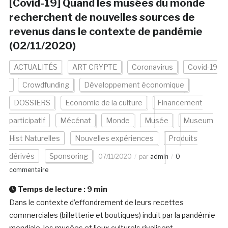
[Covid-19] Quand les musées du monde
recherchent de nouvelles sources de
revenus dans le contexte de pandémie
(02/11/2020)
ACTUALITÉS
ART CRYPTE
Coronavirus
Covid-19
Crowdfunding
Développement économique
DOSSIERS
Economie de la culture
Financement
participatif
Mécénat
Monde
Musée
Museum
Hist Naturelles
Nouvelles expériences
Produits
dérivés
Sponsoring
07/11/2020
par
admin
0
commentaire
Temps de lecture :
9
min
Dans le contexte d’effondrement de leurs recettes
commerciales (billetterie et boutiques) induit par la pandémie
mondiale, les musées et lieux culturels rivalisent