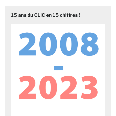
15 ans du CLIC en 15 chiffres !