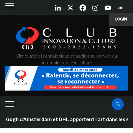
LOGIN
L'innovation technologique et sociale au service du
patrimoine et de la culture
gh d’Amsterdam et DHL apportent l’art dans les salles d