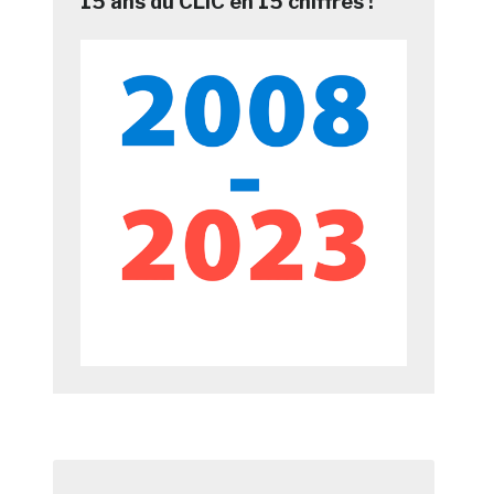
15 ans du CLIC en 15 chiffres !