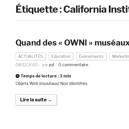
Étiquette :
California Inst
Quand des « OWNI » muséaux 
ACTUALITÉS
Education
Evénements
Marketi
08/12/2010
par
pyl
0 commentaire
Temps de lecture :
3
min
Objets Web (muséaux) Non Identifiés
Lire la suite →