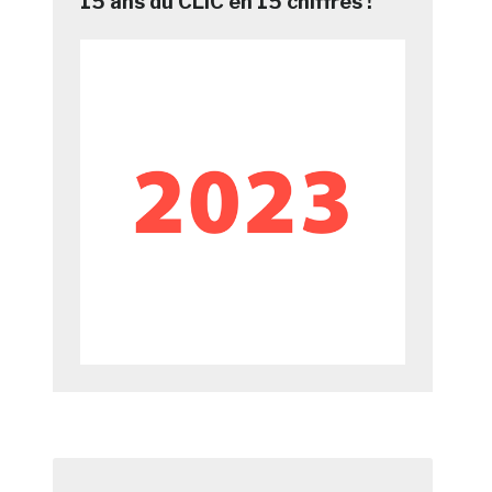
15 ans du CLIC en 15 chiffres !