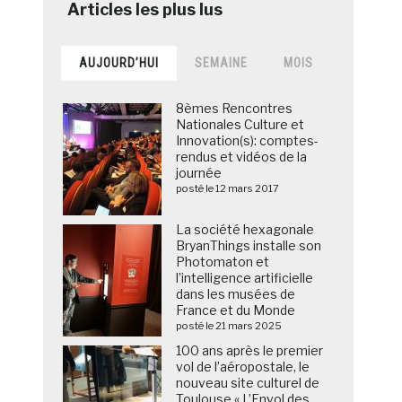
AUJOURD’HUI
SEMAINE
MOIS
8èmes Rencontres
Nationales Culture et
Innovation(s): comptes-
rendus et vidéos de la
journée
posté le 12 mars 2017
La société hexagonale
BryanThings installe son
Photomaton et
l’intelligence artificielle
dans les musées de
France et du Monde
posté le 21 mars 2025
100 ans après le premier
vol de l’aéropostale, le
nouveau site culturel de
Toulouse « L’Envol des