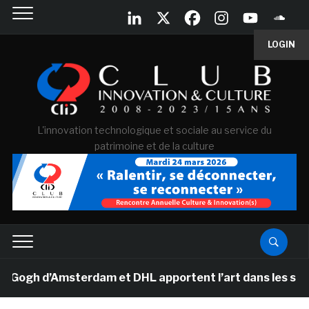
LOGIN
L'innovation technologique et sociale au service du
patrimoine et de la culture
h d’Amsterdam et DHL apportent l’art dans les salles d