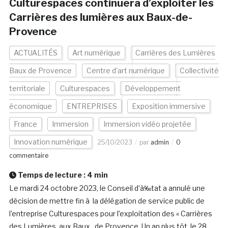
Culturespaces continuera d’exploiter les
Carrières des lumières aux Baux-de-
Provence
ACTUALITÉS
Art numérique
Carrières des Lumières
Baux de Provence
Centre d'art numérique
Collectivité
territoriale
Culturespaces
Développement
économique
ENTREPRISES
Exposition immersive
France
Immersion
Immersion vidéo projetée
Innovation numérique
25/10/2023
par
admin
0
commentaire
Temps de lecture :
4
min
Le mardi 24 octobre 2023, le Conseil d’à‰tat a annulé une
décision de mettre fin à la délégation de service public de
l’entreprise Culturespaces pour l’exploitation des « Carrières
des Lumières, aux Baux de Provence. Un an plus tôt, le 28