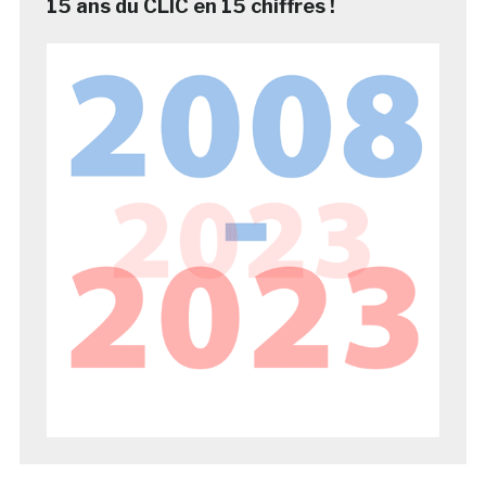
15 ans du CLIC en 15 chiffres !