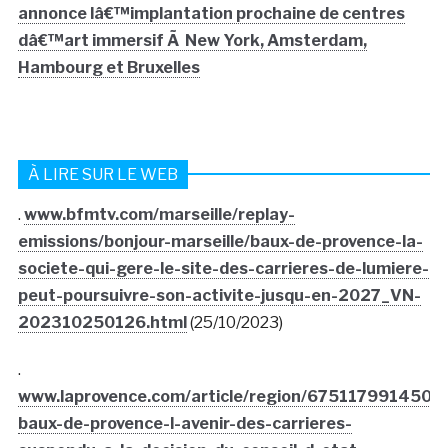
annonce lâ€™implantation prochaine de centres
dâ€™art immersif Ã New York, Amsterdam,
Hambourg et Bruxelles
À LIRE SUR LE WEB
.
www.bfmtv.com/marseille/replay-
emissions/bonjour-marseille/baux-de-provence-la-
societe-qui-gere-le-site-des-carrieres-de-lumiere-
peut-poursuivre-son-activite-jusqu-en-2027_VN-
202310250126.html
(25/10/2023)
.
www.laprovence.com/article/region/67511799145097
baux-de-provence-l-avenir-des-carrieres-