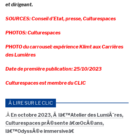
et dirigeant.
SOURCES: Conseil d’Etat, presse, Culturespaces
PHOTOS: Culturespaces
PHOTO du carrousel: expérience Klimt aux Carrières
des Lumières
Date de première publication: 25/10/2023
Culturespaces est membre du CLIC
À LIRE SUR LE CLIC
.Â
En octobre 2023, Ã lâ€™Atelier des LumiÃ¨res,
Culturespaces prÃ©sente â€œOcÃ©ans,
lâ€™OdyssÃ©e immersiveâ€