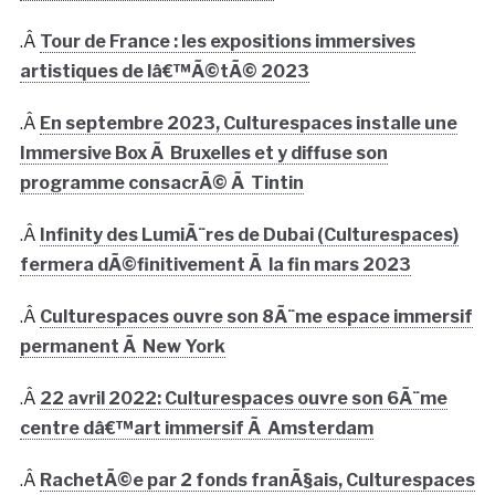
.Â
Tour de France : les expositions immersives
artistiques de lâ€™Ã©tÃ© 2023
.Â
En septembre 2023, Culturespaces installe une
Immersive Box Ã Bruxelles et y diffuse son
programme consacrÃ© Ã Tintin
.Â
Infinity des LumiÃ¨res de Dubai (Culturespaces)
fermera dÃ©finitivement Ã la fin mars 2023
.Â
Culturespaces ouvre son 8Ã¨me espace immersif
permanent Ã New York
.Â
22 avril 2022: Culturespaces ouvre son 6Ã¨me
centre dâ€™art immersif Ã Amsterdam
.Â
RachetÃ©e par 2 fonds franÃ§ais, Culturespaces