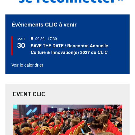
Évènements CLIC à venir
Mis
09:30
-
17:30
MAR
30
en
SAVE THE DATE / Rencontre Annuelle
avant
Culture & Innovation(s) 2027 du CLIC
Voir le calendrier
EVENT CLIC