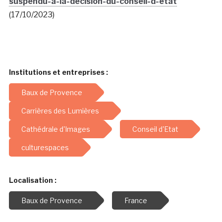
suspendu-a-la-decision-du-conseil-d-etat
(17/10/2023)
Institutions et entreprises :
Baux de Provence
Carrières des Lumières
Cathédrale d'Images
Conseil d'Etat
culturespaces
Localisation :
Baux de Provence
France