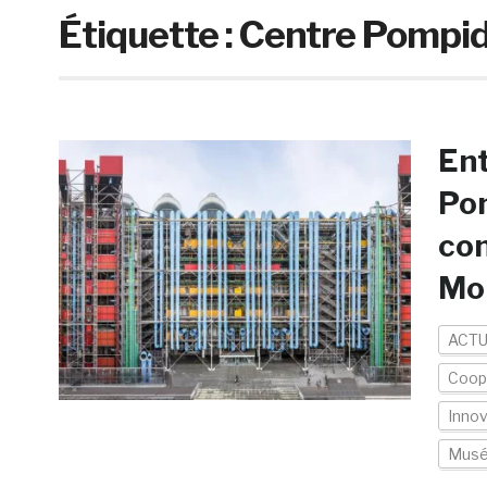
Étiquette :
Centre Pompi
Ent
Po
con
Mo
ACTU
Coopé
Inno
Musé