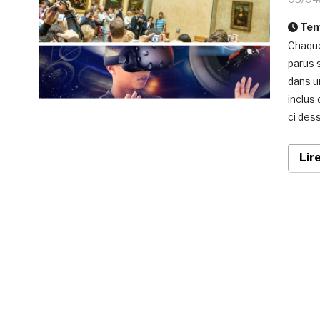
Temp
Chaque
parus s
dans u
inclus
ci des
Lir