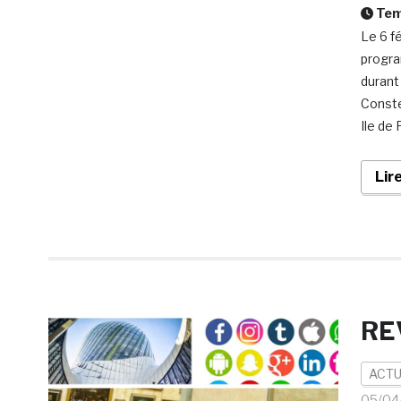
Temp
Le 6 f
progra
durant
Constel
Ile de 
Lir
RE
ACTU
05/04