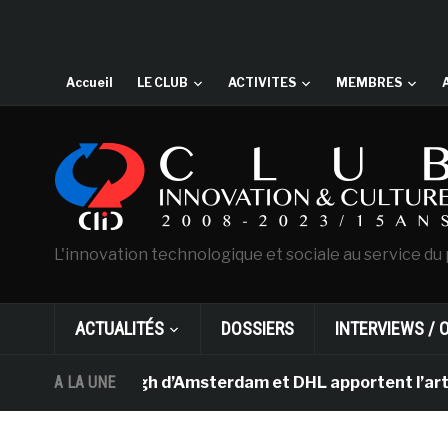
Accueil
LE CLUB
ACTIVITES
MEMBRES
L'innovation technologique et sociale au service du 
ACTUALITÉS
DOSSIERS
INTERVIEWS / 
sée Van Gogh d’Amsterdam et DHL apportent l’art dans le
A LA UNE