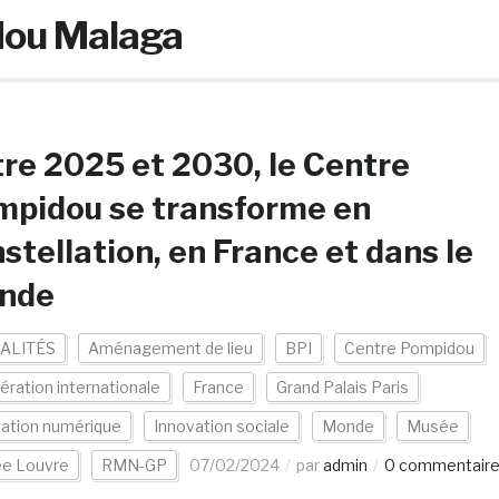
dou Malaga
re 2025 et 2030, le Centre
mpidou se transforme en
stellation, en France et dans le
nde
ALITÉS
Aménagement de lieu
BPI
Centre Pompidou
ration internationale
France
Grand Palais Paris
vation numérique
Innovation sociale
Monde
Musée
e Louvre
RMN-GP
07/02/2024
par
admin
0 commentair