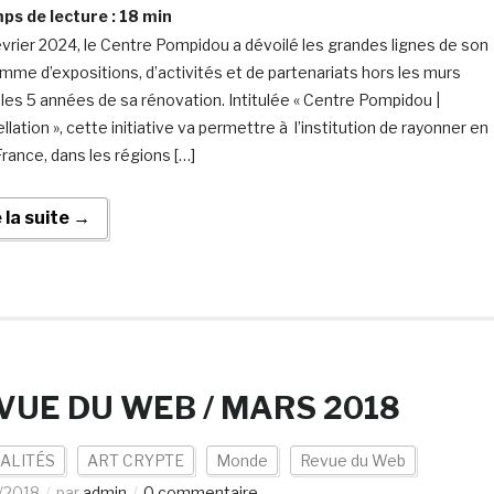
s de lecture :
18
min
évrier 2024, le Centre Pompidou a dévoilé les grandes lignes de son
mme d’expositions, d’activités et de partenariats hors les murs
 les 5 années de sa rénovation. Intitulée « Centre Pompidou |
lation », cette initiative va permettre à l’institution de rayonner en
France, dans les régions […]
e la suite →
VUE DU WEB / MARS 2018
ALITÉS
ART CRYPTE
Monde
Revue du Web
/2018
par
admin
0 commentaire