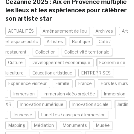
Cézanne 2025 : Aix en Provence multiplie
les lieux et les expériences pour célébrer
son artiste star
ACTUALITÉS
Aménagement de lieu
Archives
Art
et espace public
Artistes
Boutique
Café /
restaurant
Collection
Collectivité territoriale
Culture
Développement économique
Economie de
la culture
Education artistique
ENTREPRISES
Expérience visiteur
Famille
France
Hors les murs
Immersion
Immersion vidéo projetée
Immersion
XR
Innovation numérique
Innovation sociale
Jardin
Jeunesse
Lunettes / casques d'immersion
Mapping
Médiation
Monuments
Musée