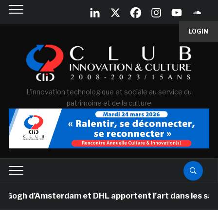
LOGIN
L'innovation technologique et sociale au service du
patrimoine et de la culture
h d’Amsterdam et DHL apportent l’art dans les salles d