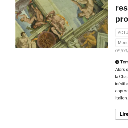
res
pro
ACTU
Mon
09/03
Temp
Alors q
la Chap
inédite
coprod
Italien
Lir