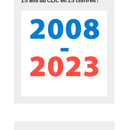
15 ans du CLIC en 15 chiffres !