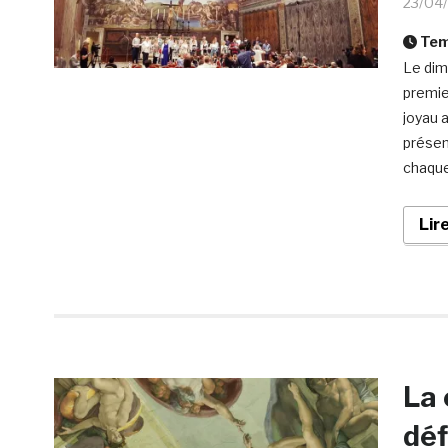
23/04
Temp
Le dima
premie
joyau 
présen
chaque
Lir
La 
déf