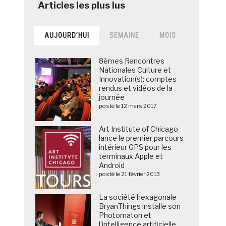
AUJOURD’HUI
SEMAINE
MOIS
8èmes Rencontres
Nationales Culture et
Innovation(s): comptes-
rendus et vidéos de la
journée
posté le 12 mars 2017
Art Institute of Chicago
lance le premier parcours
intérieur GPS pour les
terminaux Apple et
Android
posté le 21 février 2013
La société hexagonale
BryanThings installe son
Photomaton et
l’intelligence artificielle