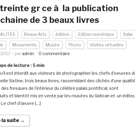
treinte gr ce à la publication
chaine de 3 beaux livres
ALITÉS
Beaux-Arts
édition
Edition numérique
Italie
de
Monuments
Musée
Photo
Visites virtuelles
/2017
par
admin
0 commentaire
s de lecture :
5
min
u’il est interdit aux visiteurs de photographier les chefs d’oeuvres d
elle Sixtine, trois beaux livres, rassemblant des clichés d’une qualit
 des fresques de l’intérieur du célèbre palais pontifical, sont
uits et bientôt mis en vente par les musées du Vatican et un édite
. Le chef-d’œuvre […]
e la suite →