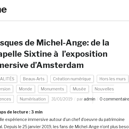
ne
sques de Michel-Ange: de la
pelle Sixtine à l’exposition
mersive d’Amsterdam
ALITÉS
Beaux-Arts
Création numérique
Hors les murs
rsion
Monde
Monuments
Musée
Nouvelles
iences
Numérisation
31/01/2019
par
admin
0 commentair
s de lecture :
3
min
le expérience immersive autour d’un chef d’oeuvre du patrimoine
l. Depuis le 25 janvier 2019, les fans de Michel-Ange n’ont plus beso