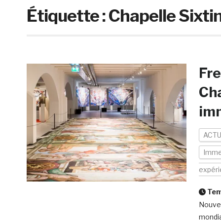
Étiquette :
Chapelle Sixti
Fre
Cha
im
ACTU
Imme
expér
Temp
Nouvel
mondia