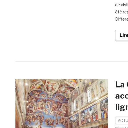
de visi
été re
Differ
Lir
La 
acc
lig
ACTU