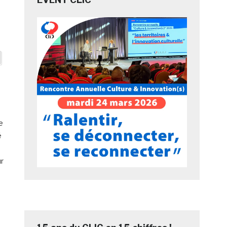
e
é
ur