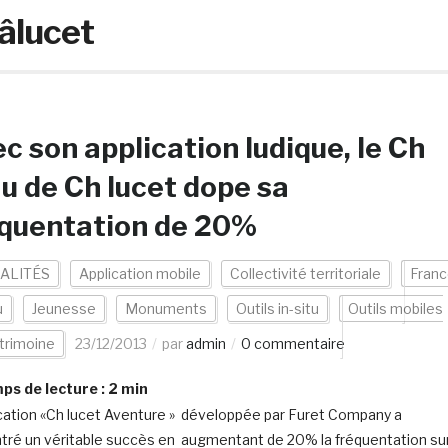
âlucet
c son application ludique, le Ch
u de Ch lucet dope sa
équentation de 20%
ALITÉS
Application mobile
Collectivité territoriale
Fran
u
Jeunesse
Monuments
Outils in-situ
Outils mobiles
trimoine
23/12/2013
par
admin
0 commentaire
s de lecture :
2
min
ication «Ch lucet Aventure » développée par Furet Company a
tré un véritable succès en augmentant de 20% la fréquentation su