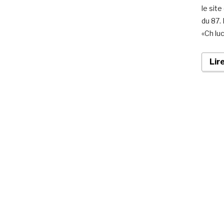
le sit
du 87.
«Ch luc
Lir