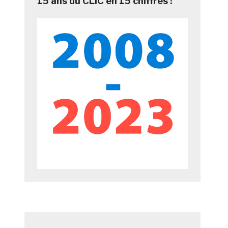
15 ans du CLIC en 15 chiffres !