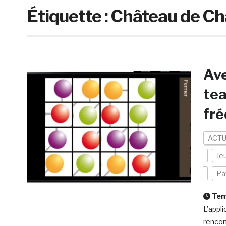
Étiquette :
Château de Ch
Ave
tea
fr
ACTU
Je
Pa
Temp
L’appl
rencon