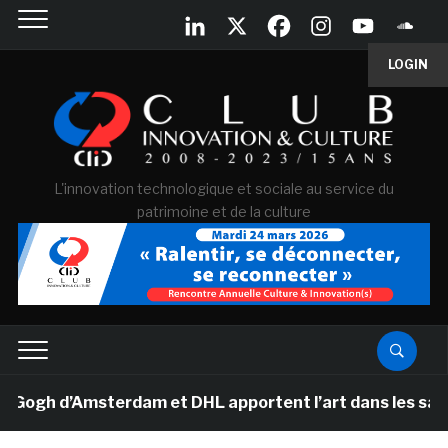
LOGIN
L'innovation technologique et sociale au service du
patrimoine et de la culture
gh d’Amsterdam et DHL apportent l’art dans les salles d