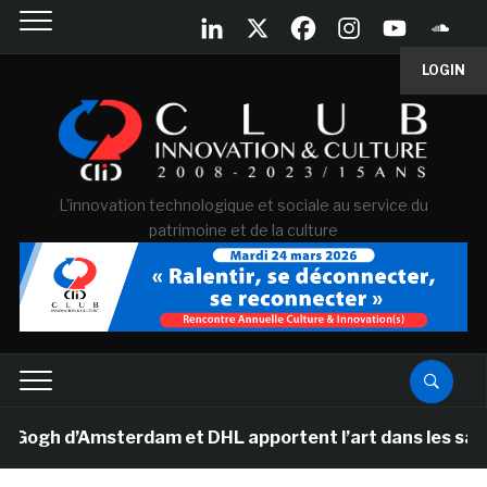
LOGIN
L'innovation technologique et sociale au service du
patrimoine et de la culture
h d’Amsterdam et DHL apportent l’art dans les salles d