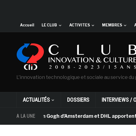
Accueil
LE CLUB
ACTIVITES
MEMBRES
L'innovation technologique et sociale au service du 
ACTUALITÉS
DOSSIERS
INTERVIEWS / 
Le musée Van Gogh d’Amsterdam et DHL apportent l’art da
A LA UNE