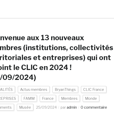
envenue aux 13 nouveaux
bres (institutions, collectivités
ritoriales et entreprises) qui ont
oint le CLIC en 2024 !
5/09/2024)
ALITÉS
Actus membres
BryanThings
CLIC France
EPRISES
FAMM
France
Membres
Monde
uments
Musée
25/09/2024
par
admin
0 commentaire