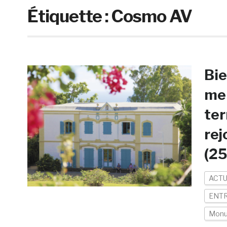
Étiquette :
Cosmo AV
Bi
mem
ter
rej
(2
ACTU
ENTR
Mon