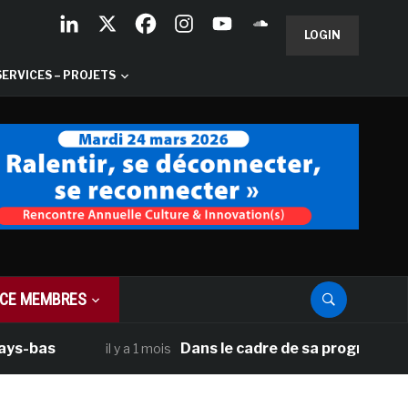
LOGIN
SERVICES – PROJETS
CE MEMBRES
as
Dans le cadre de sa programmation amé
il y a 1 mois