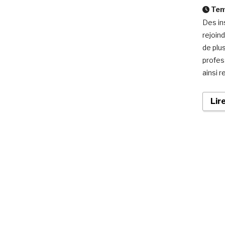
Temp
Des ins
rejoin
de plu
profes
ainsi r
Lir