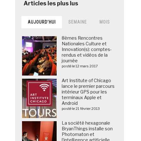
AUJOURD’HUI
SEMAINE
MOIS
8èmes Rencontres
Nationales Culture et
Innovation(s): comptes-
rendus et vidéos de la
journée
posté le 12 mars 2017
Art Institute of Chicago
lance le premier parcours
intérieur GPS pour les
terminaux Apple et
Android
posté le 21 février 2013
La société hexagonale
BryanThings installe son
Photomaton et
l’intelligence artificielle