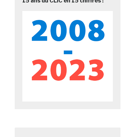
15 ans du CLIC en 15 chiffres !